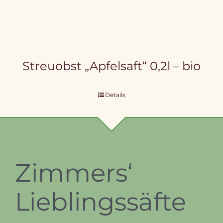
Streuobst „Apfelsaft“ 0,2l – bio
Details
Zimmers‘
Lieblingssäfte