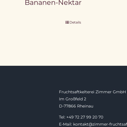
Bananen-Nektar
Details
Fruchtsaftkelterei Zimmer GmbH
Im Großfeld 2
D-77866 Rheinau
Tel: +49 72 27 99 20 70
E-Mail: kontakt@zimmer-fruchtsaf