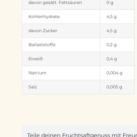
davon gesätt. Fettsäuren
0 g
Kohlenhydrate
4,5 g
davon Zucker
4,5 g
Ballaststoffe
0,2 g
Eiweiß
0,4 g
Natrium
0,004 g
Salz
0,005 g
Teile deinen Fruchtsaftgenuss mit Freund