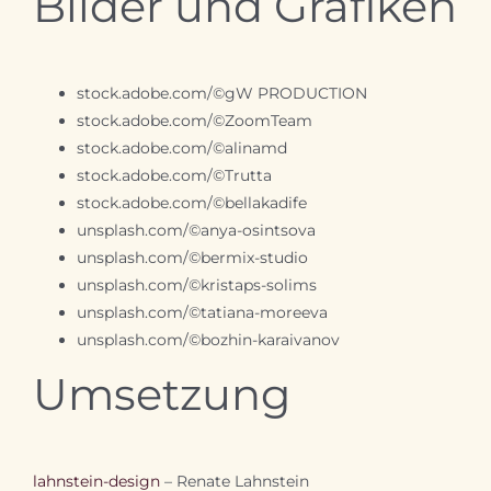
Bilder und Grafiken
stock.adobe.com/©gW PRODUCTION
stock.adobe.com/©
ZoomTeam
stock.adobe.com/©
alinamd
stock.adobe.com/©Trutta
stock.adobe.com/©
bellakadife
unsplash.com/©anya-osintsova
unsplash.com/©bermix-studio
unsplash.com/©kristaps-solims
unsplash.com/©tatiana-moreeva
unsplash.com/©bozhin-karaivanov
Umsetzung
lahnstein-design
– Renate Lahnstein