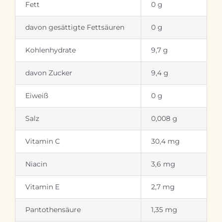
Fett
0 g
davon gesättigte Fettsäuren
0 g
Kohlenhydrate
9,7 g
davon Zucker
9,4 g
Eiweiß
0 g
Salz
0,008 g
Vitamin C
30,4 mg
Niacin
3,6 mg
Vitamin E
2,7 mg
Pantothensäure
1,35 mg